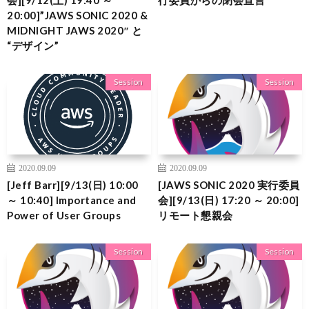
20:00]”JAWS SONIC 2020 &
MIDNIGHT JAWS 2020″ と
“デザイン”
Session
Session
2020.09.09
2020.09.09
[Jeff Barr][9/13(日) 10:00
[JAWS SONIC 2020 実行委員
～ 10:40] Importance and
会][9/13(日) 17:20 ～ 20:00]
Power of User Groups
リモート懇親会
Session
Session