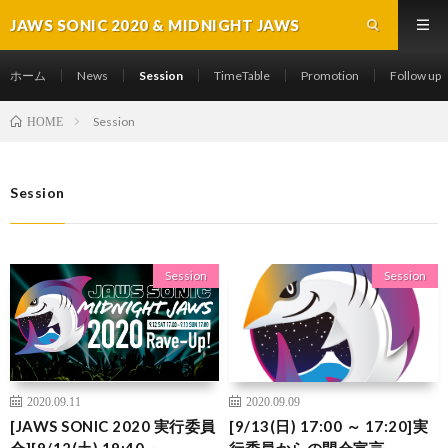
JAWS SONIC 2020 & MIDNIGHT JAWS
2020
ホーム
News
Session
TimeTable
Promotion
Follow up
Session
HOME
Session
Session
Session
2020.09.11
2020.09.09
[JAWS SONIC 2020 実行委員
[9/13(日) 17:00 ～ 17:20]実
会][9/12(土) 19:40 ～
行委員からの閉会宣言